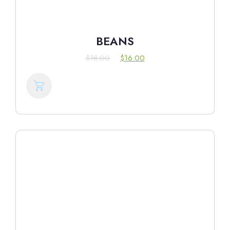
BEANS
$
18.00
$
16.00