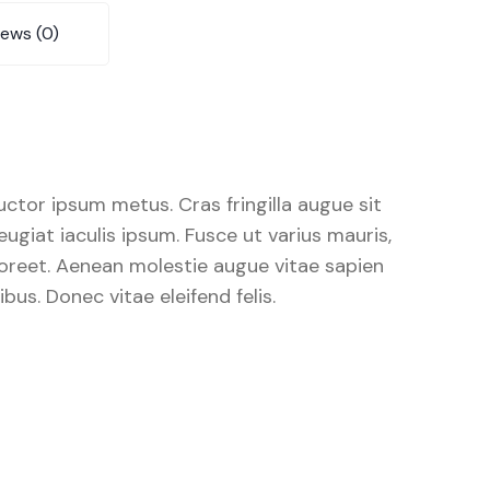
iews (0)
 auctor ipsum metus. Cras fringilla augue sit
giat iaculis ipsum. Fusce ut varius mauris,
 laoreet. Aenean molestie augue vitae sapien
us. Donec vitae eleifend felis.