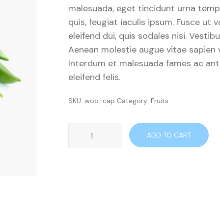
malesuada, eget tincidunt urna tempu
quis, feugiat iaculis ipsum. Fusce ut v
eleifend dui, quis sodales nisi. Vesti
Aenean molestie augue vitae sapien v
Interdum et malesuada fames ac ante
eleifend felis.
SKU:
woo-cap
Category:
Fruits
Beans
ADD TO CART
quantity