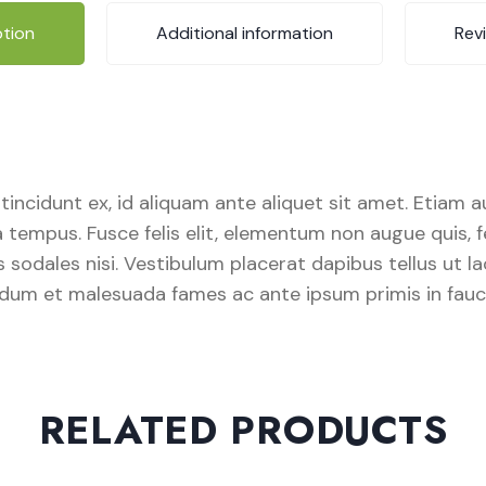
ption
Additional information
Rev
sis tincidunt ex, id aliquam ante aliquet sit amet. Etiam
empus. Fusce felis elit, elementum non augue quis, feu
uis sodales nisi. Vestibulum placerat dapibus tellus ut
rdum et malesuada fames ac ante ipsum primis in faucib
RELATED PRODUCTS