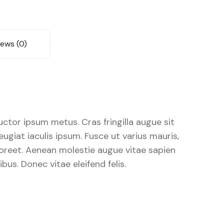
iews (0)
 auctor ipsum metus. Cras fringilla augue sit
giat iaculis ipsum. Fusce ut varius mauris,
 laoreet. Aenean molestie augue vitae sapien
us. Donec vitae eleifend felis.