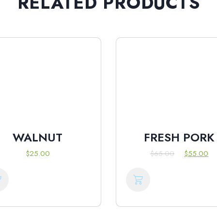
RELATED PRODUCTS
WALNUT
FRESH PORK
$
25.00
$
65.00
$
55.00