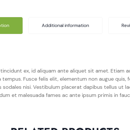
ption
Additional information
Rev
sis tincidunt ex, id aliquam ante aliquet sit amet. Etiam
empus. Fusce felis elit, elementum non augue quis, feu
uis sodales nisi. Vestibulum placerat dapibus tellus ut
rdum et malesuada fames ac ante ipsum primis in faucib