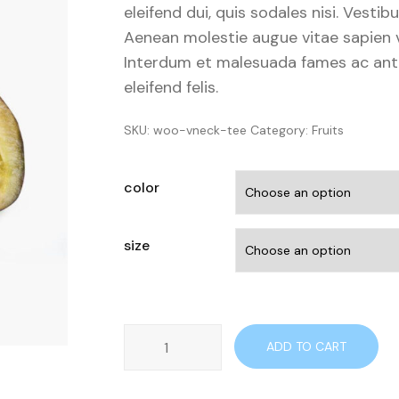
eleifend dui, quis sodales nisi. Vesti
Aenean molestie augue vitae sapien v
Interdum et malesuada fames ac ante
eleifend felis.
SKU:
woo-vneck-tee
Category:
Fruits
color
size
Green
ADD TO CART
Jujube
quantity